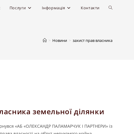
с
Послуги
Інформація
Контакти
>
Новини
>
захист прав власника
ласника земельної ділянки
звернувся «АБ «ОЛЕКСАНДР ПАЛАМАРЧУК І ПАРТНЕРИ» із
права власності на об’єкт нерухомого майна,