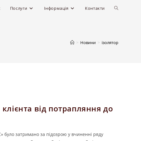
с
Послуги
Інформація
Контакти
>
Новини
>
ізолятор
 клієнта від потрапляння до
С» було затримано за підозрою у вчиненні ряду