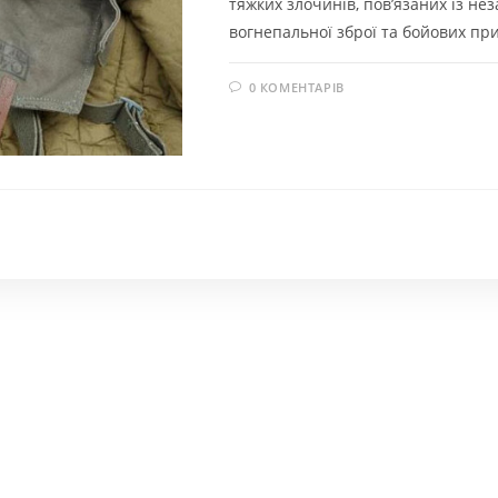
тяжких злочинів, пов’язаних із не
вогнепальної зброї та бойових пр
0 КОМЕНТАРІВ