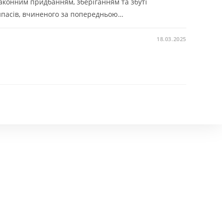
законним придбанням, зберіганням та збуті
ипасів, вчиненого за попередньою…
18.03.2025