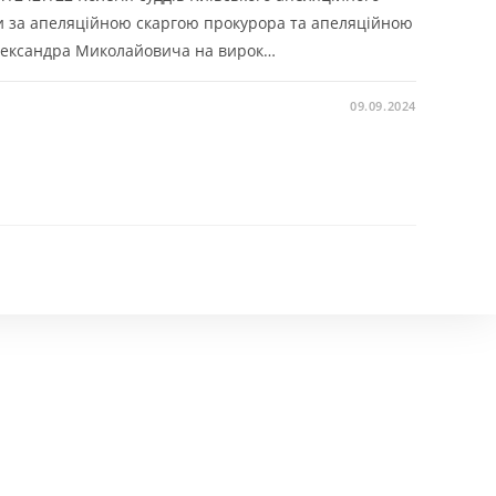
ви за апеляційною скаргою прокурора та апеляційною
лександра Миколайовича на вирок…
09.09.2024