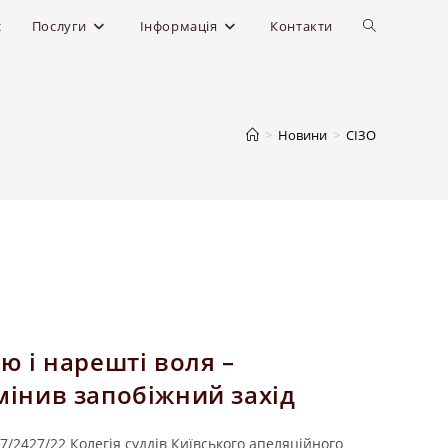
с
Послуги
Інформація
Контакти
>
Новини
>
СІЗО
ю і нарешті воля –
мінив запобіжний захід
7/2427/22 Колегія суддів Київського апеляційного