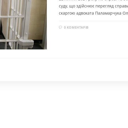
суду, що здійснює перегляд спра
скаргою адвоката Паламарчука О
0 КОМЕНТАРІВ